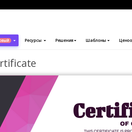
блоны
Сертификаты
Neon Pink Polygon Certificate
Ресурсы
Решения
Шаблоны
Ценоо
ОВЫЙ
tificate