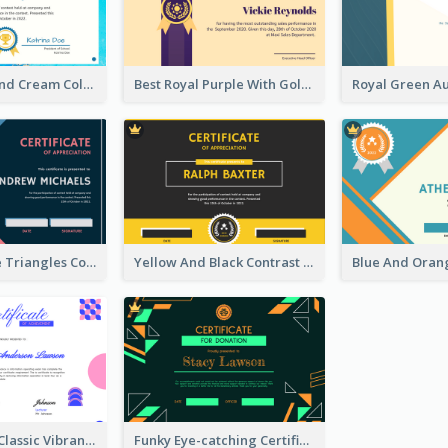
Bright Blue And Cream Color Certificate Of Completion
Best Royal Purple With Gold Ribbon Certificate Design
Pink And Blue Triangles Confetti Celebration Certificate
Yellow And Black Contrast Simple Certificate
Vintage And Classic Vibrant Certificate Design Ideas
Funky Eye-catching Certificate Design Template