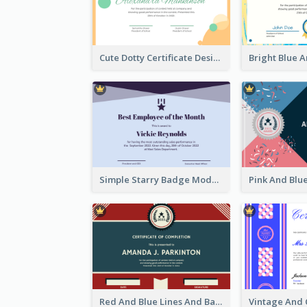
Cute Dotty Certificate Design Template Idea
Simple Starry Badge Modern Certificate Design
Red And Blue Lines And Badge Completion Certificate