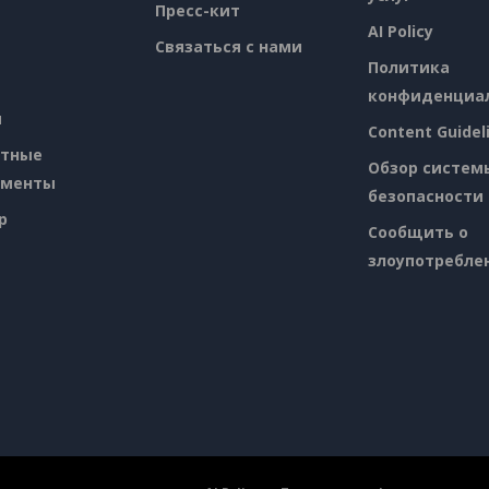
Пресс-кит
AI Policy
Связаться с нами
Политика
конфиденциа
я
Content Guidel
атные
Обзор систем
ументы
безопасности
p
Сообщить о
злоупотребле