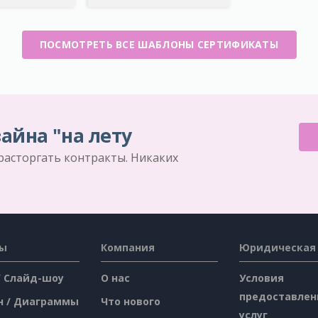
ПОСМОТРЕТЬ ВСЕ ШАБЛОНЫ СЕРТИФИКАТЫ
айна "на лету
 расторгать контракты. Никаких
сы
Компания
Юридическая
/ Слайд-шоу
О нас
Условия
предоставлен
н / Диаграммы
Что нового
услуг