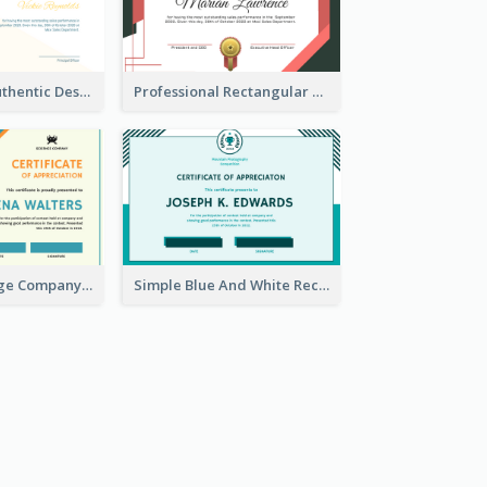
Royal Green Authentic Design Certificate For Appreciation
Professional Rectangular Border Certificate Design Ideas
Blue And Orange Company Triangles With Badge Certificate
Simple Blue And White Rectangle Certificate