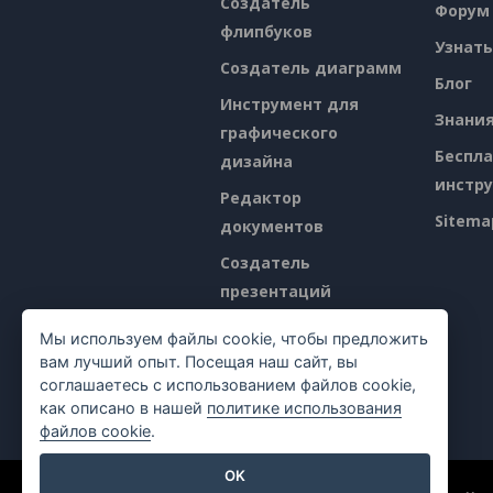
Создатель
Форум
флипбуков
Узнать
Создатель диаграмм
Блог
Инструмент для
Знани
графического
Беспл
дизайна
инстр
Редактор
Sitema
документов
Создатель
презентаций
Редактор
Мы используем файлы cookie, чтобы предложить
электронных таблиц
вам лучший опыт. Посещая наш сайт, вы
соглашаетесь с использованием файлов cookie,
Ценообразование
как описано в нашей
политике использования
файлов cookie
.
OK