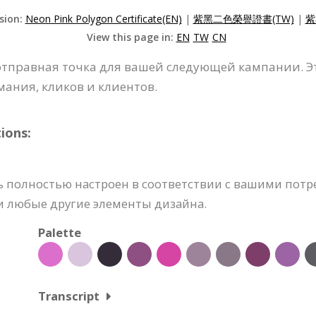
rsion:
Neon Pink Polygon Certificate(EN)
|
紫黑二色榮譽證書(TW)
|
紫
View this page in:
EN
TW
CN
 отправная точка для вашей следующей кампании. 
ания, кликов и клиентов.
ions:
 полностью настроен в соответствии с вашими потре
и любые другие элементы дизайна.
Palette
Transcript