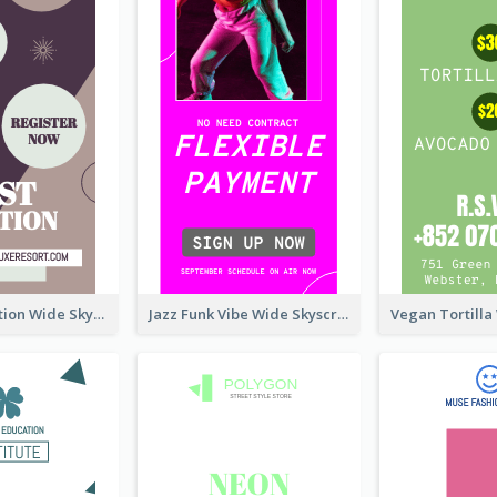
Elegant Vocation Wide Skyscraper Banner Design
Jazz Funk Vibe Wide Skyscraper Banner