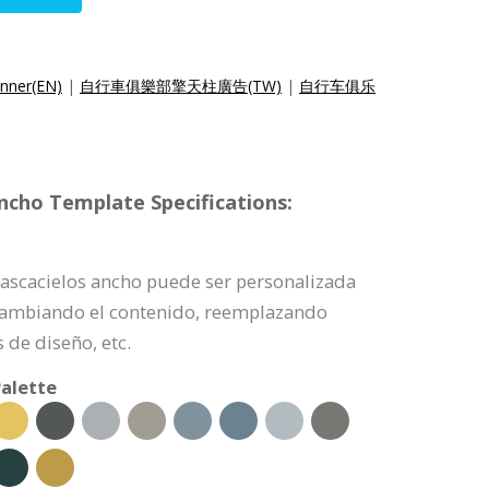
anner(EN)
|
自行車俱樂部擎天柱廣告(TW)
|
自行车俱乐
ncho Template Specifications:
 rascacielos ancho puede ser personalizada
cambiando el contenido, reemplazando
de diseño, etc.
alette