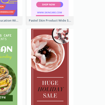
Mindfulness Education Wide Skyscraper Banner
Pastel Skin Product Wide Skyscraper Banner Design