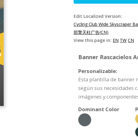
Edit Localized Version:
Cycling Club Wide Skyscraper B
部擎天柱广告(CN)
View this page in:
EN
TW
CN
Banner Rascacielos A
Personalizable:
Esta plantilla de banner
según sus necesidades 
imágenes y componentes 
Dominant Color
P