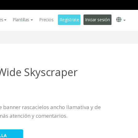
es
Plantillas
Precios
Regístrate
Iniciar sesión
 Wide Skyscraper
de banner rascacielos ancho llamativa y de
más atención y comentarios.
LLA