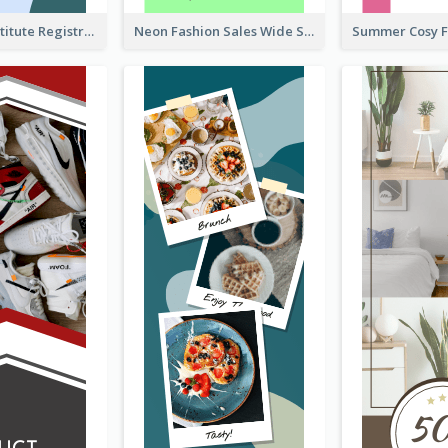
Education Institute Registration Wide Skyscraper Banner
Neon Fashion Sales Wide Skyscraper Banner