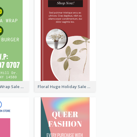
Vegan Tortilla Wrap Sale Wide Skyscraper Banner
Floral Huge Holiday Sale Wide Skyscraper Banner