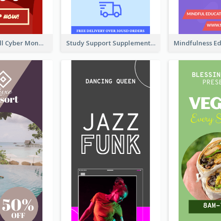
Shopping Mall Cyber Monday Sale Wide Skyscraper Banner
Study Support Supplement Wide Skyscraper Banner Design