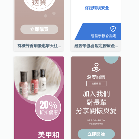
有機芳香劑優惠擎天柱廣告
經醫學協會鑑定醫療產品擎天柱廣告