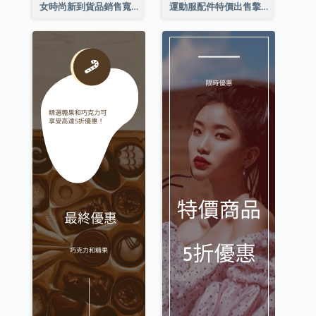
女時尚新到貨品銷售寬擎天柱廣告
運動服配件特價出售擎天柱廣告