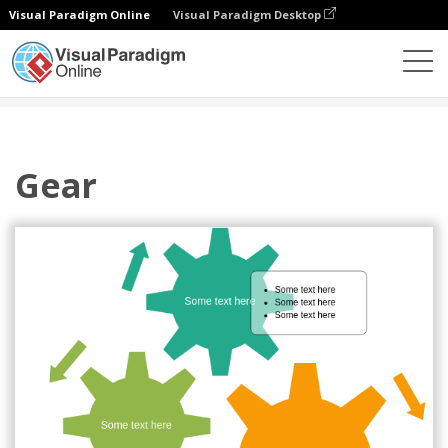
Visual Paradigm Online
Visual Paradigm Desktop
Diagrams
Templates
Siklus
Gear
Gear