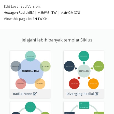
Edit Localized Version:
Hexagon Radial(EN)
|
六角徑向(TW)
|
六角径向(CN)
View this page in:
EN
TW
CN
Jelajahi lebih banyak templat Siklus
Radial Venn
Diverging Radial