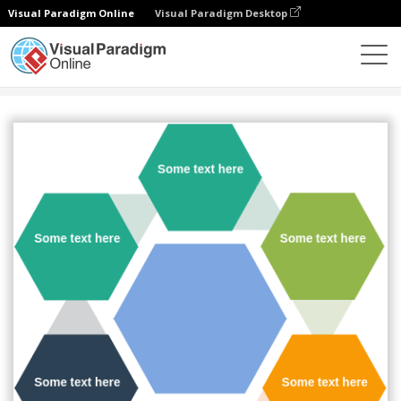
Visual Paradigm Online
Visual Paradigm Desktop
Diagrams
Templates
Siklus
Hexagon Radial