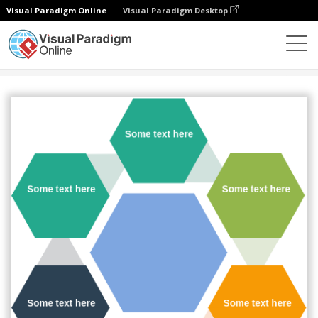
Visual Paradigm Online
Visual Paradigm Desktop
Диаграммы
Шаблоны
Цикл
Hexagon Radial