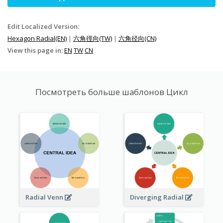
Edit Localized Version:
Hexagon Radial(EN)
|
六角徑向(TW)
|
六角径向(CN)
View this page in:
EN
TW
CN
Посмотреть больше шаблонов Цикл
Radial Venn
Diverging Radial