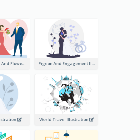
Valentine's Day And Flower Illustration
Pigeon And Engagement Illustration
ustration
World Travel Illustration