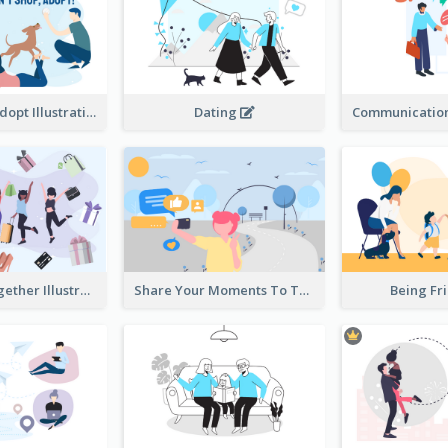
Don't Shop, Adopt Illustration
Dating
Shopping Together Illustration
Share Your Moments To The World Illustration
Being Fr