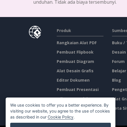
unduhan. Tidak ada biaya tersembunyi.
Produk
Sumber
Rangkaian Alat PDF
Buku /
Pembuat Flipbook
Desain
Pembuat Diagram
Forum
Alat Desain Grafis
Belajar
Editor Dokumen
Blog
Pembuat Presentasi
Penget
Editor Spreadsheet
Alat Gr
We use cookies to offer you a better experience. By
Harga
Peta Si
visiting our website, you agree to the use of cookies
as described in our
Cookie Policy
.