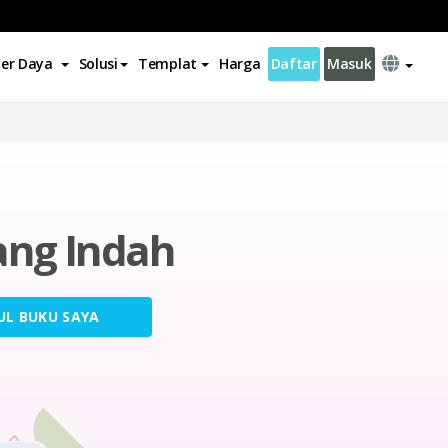
er Daya
Solusi
Templat
Harga
Daftar
Masuk
ng Indah
UL BUKU SAYA