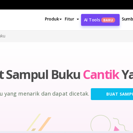
Produk
Fitur
Sumb
AI Tools
BARU
uku
 Sampul Buku
Cantik
Ya
u yang menarik dan dapat dicetak.
BUAT SAMP