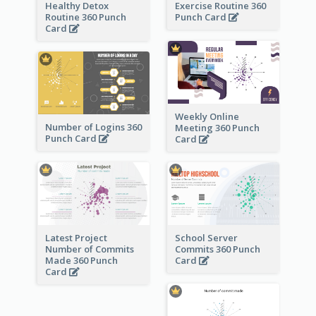
Healthy Detox
Exercise Routine 360
Routine 360 Punch
Punch Card
Card
Weekly Online
Number of Logins 360
Meeting 360 Punch
Punch Card
Card
Latest Project
School Server
Number of Commits
Commits 360 Punch
Made 360 Punch
Card
Card