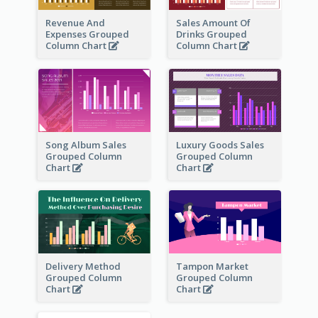
Revenue And
Sales Amount Of
Expenses Grouped
Drinks Grouped
Column Chart
Column Chart
Song Album Sales
Luxury Goods Sales
Grouped Column
Grouped Column
Chart
Chart
Delivery Method
Tampon Market
Grouped Column
Grouped Column
Chart
Chart