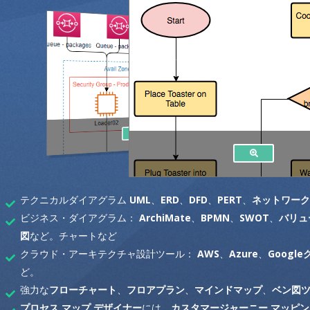
テクニカルダイアグラム
UML
、
ERD
、
DFD
、
PERT
、
ネットワーク
ビジネス・ダイアグラム：
ArchiMate
、
BPMN
、
SWOT
、
バリュ
図
など。チャートなど
クラウド・アーキテクチャ設計ツール：
AWS
、
Azure
、
Googl
ど。
強力な
フローチャート
、
フロアプラン
、
マインドマップ
、
ベン図
プロセス マップ デザイナー
には、
カスタマージャーニー マッピン