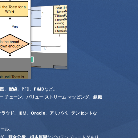
図
、
配線
、
PFD
、
P&ID
など。
ー チェーン
、
バリュー ストリーム マッピング
、
組織
eクラウド
、
IBM
、
Oracle
、
アリババ
、
テンセント
な
ツール
。
グ
、
競合分析
、
根本原因
などのテンプレートがあり