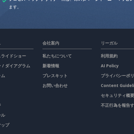
ます。
ス
会社案内
リーガル
 スライドショー
私たちについて
利用規約
 / ダイアグラム
新着情報
AI Policy
ラム
プレスキット
プライバシーポ
お問い合わせ
Content Guidel
セキュリティ概
ジ
不正行為を報告
ール
マップ