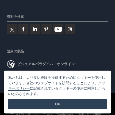
弊社を検索
注目の製品
ビジュアルパラダイム・オンライン
ビジュアルパラダイムデスクトップ
私たちは、より良い経験を提供するためにクッキーを使用し
ています。当社のウェブサイトを訪問することにより、
クッ
キーポリシー
に記載されているクッキーの使用に同意したも
のとみなされます。
©2026 by Visual Paradigm. 全ての権利を有する
利用規約
OK
AI Policy
プライバシーポリシー
Content Guidelines
セキュリティ概要