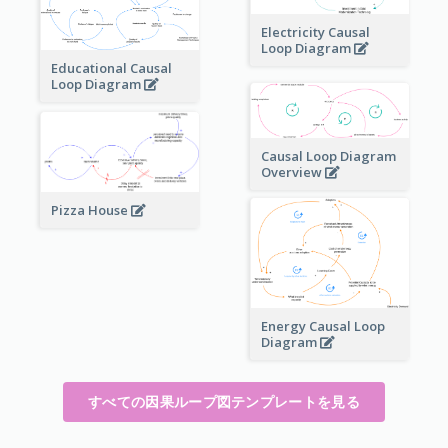
Electricity Causal
Loop Diagram
Educational Causal
Loop Diagram
Causal Loop Diagram
Overview
Pizza House
Energy Causal Loop
Diagram
すべての因果ループ図テンプレートを見る