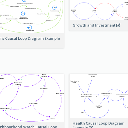
Growth and Investment
ms Causal Loop Diagram Example
Health Causal Loop Diagram
ghbourhood Watch Causal Loop
Example