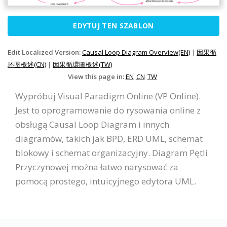
EDYTUJ TEN SZABLON
Edit Localized Version:
Causal Loop Diagram Overview(EN)
|
因果循
环图概述(CN)
|
因果循環圖概述(TW)
View this page in:
EN
CN
TW
Wypróbuj Visual Paradigm Online (VP Online).
Jest to oprogramowanie do rysowania online z
obsługą Causal Loop Diagram i innych
diagramów, takich jak BPD, ERD UML, schemat
blokowy i schemat organizacyjny. Diagram Pętli
Przyczynowej można łatwo narysować za
pomocą prostego, intuicyjnego edytora UML.