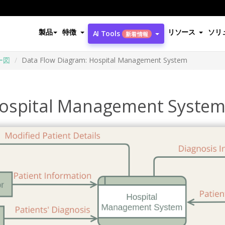
製品
特徴
リソース
ソリ
AI Tools
新着情報
ー図
Data Flow Diagram: Hospital Management System
Hospital Management Syste