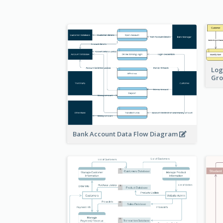
Log
Gro
Bank Account Data Flow Diagram