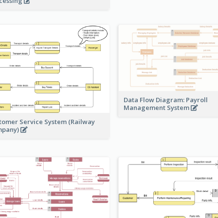
cessing
Data Flow Diagram: Payroll
Management System
tomer Service System (Railway
mpany)