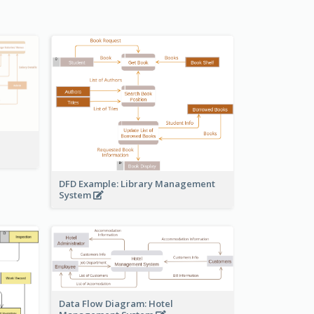
DFD Example: Library Management
System
Data Flow Diagram: Hotel