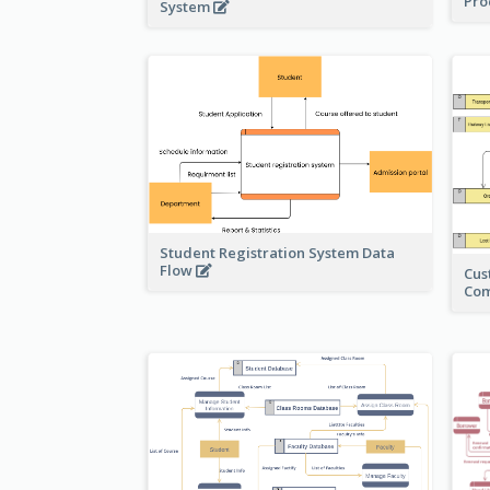
Pro
System
Student Registration System Data
Flow
Cus
Co