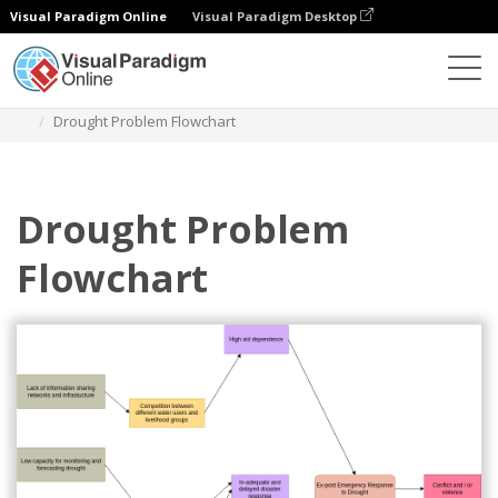
Visual Paradigm Online
Visual Paradigm Desktop
ダイアグラム
テンプレート
問題フロー図
Drought Problem Flowchart
Drought Problem
Flowchart