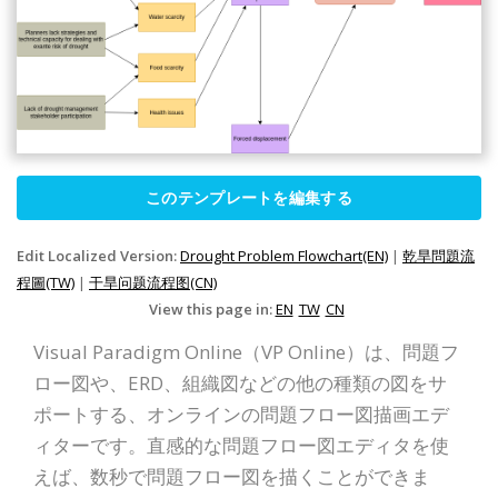
このテンプレートを編集する
Edit Localized Version:
Drought Problem Flowchart(EN)
|
乾旱問題流
程圖(TW)
|
干旱问题流程图(CN)
View this page in:
EN
TW
CN
Visual Paradigm Online（VP Online）は、問題フ
ロー図や、ERD、組織図などの他の種類の図をサ
ポートする、オンラインの問題フロー図描画エデ
ィターです。直感的な問題フロー図エディタを使
えば、数秒で問題フロー図を描くことができま