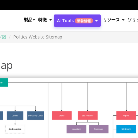
製品
特徴
リソース
ソリ
AI Tools
新着情報
プ図
Politics Website Sitemap
map