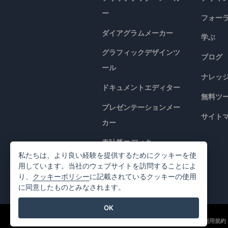
ー
フォー
ダイアグラムメーカー
学ぶ
グラフィックデザインツ
ブログ
ール
ナレッ
ドキュメントエディター
無料ツ
プレゼンテーションメー
サイト
カー
表計算エディター
私たちは、より良い経験を提供するためにクッキーを使
価格
用しています。当社のウェブサイトを訪問することによ
り、
クッキーポリシー
に記載されているクッキーの使用
に同意したものとみなされます。
OK
©2026 by Visual Paradigm. 全ての権利を有する
利用規約