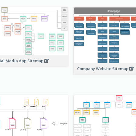
ial Media App Sitemap
Company Website Sitemap