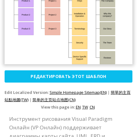
РЕДАКТИРОВАТЬ ЭТОТ ШАБЛОН
Edit Localized Version:
Simple Homepage Sitemap(EN)
|
簡單的主頁
站點地圖(TW)
|
简单的主页站点地图(CN)
View this page in:
EN
TW
CN
Инструмент рисования Visual Paradigm
Онлайн (VP Онлайн) поддерживает
диаграммы карты сайта, UML, ERD и