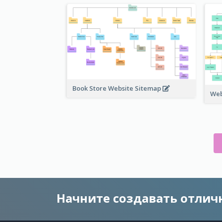
Book Store Website Sitemap
Web
Начните создавать отли