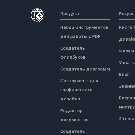
Продукт
Ресур
Набор инструментов
Книга 
для работы с PDF
Дизай
Создатель
Форум
флипбуков
Узнать
Создатель диаграмм
Блог
Инструмент для
Знани
графического
Беспл
дизайна
инстр
Редактор
Sitema
документов
Создатель