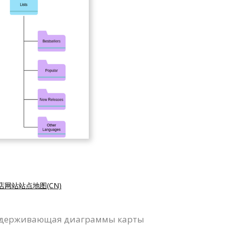
店网站站点地图(CN)
 поддерживающая диаграммы карты