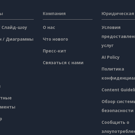
сы
Компания
Юридическая
/ Слайд-шоу
О нас
Условия
предоставлен
н / Диаграммы
Что нового
услуг
Пресс-кит
AI Policy
Связаться с нами
Политика
конфиденциа
я
Content Guidel
атные
Обзор систем
ументы
безопасности
p
Сообщить о
злоупотребле