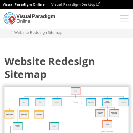
Visual Paradigm Online
Visual Paradigm Desktop
ダイアグラム
テンプレート
サイトマップ図
Website Redesign Sitemap
Website Redesign
Sitemap