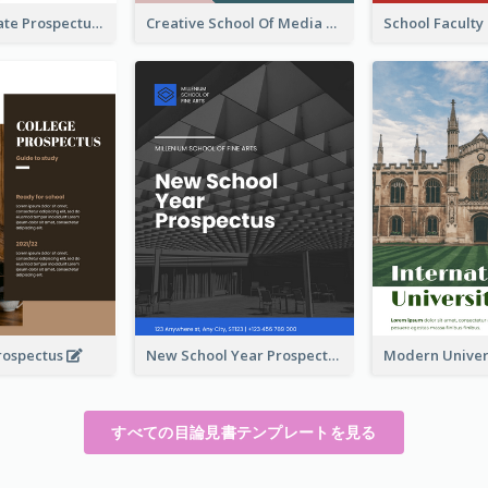
Undergraduate Prospectus
Creative School Of Media Prospectus
rospectus
New School Year Prospectus
すべての目論見書テンプレートを見る