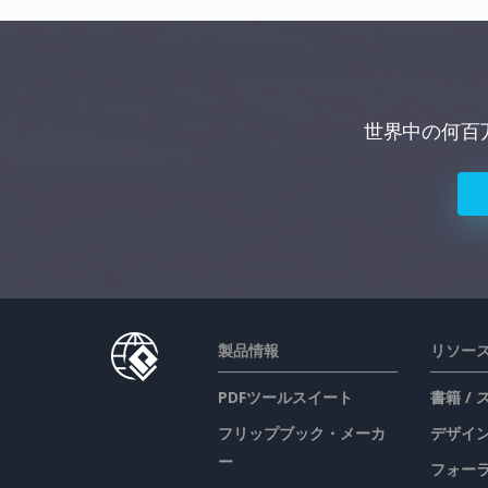
世界中の何百
製品情報
リソー
PDFツールスイート
書籍 /
フリップブック・メーカ
デザイン
ー
フォー