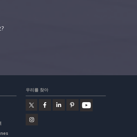
?
우리를 찾아
책
ines