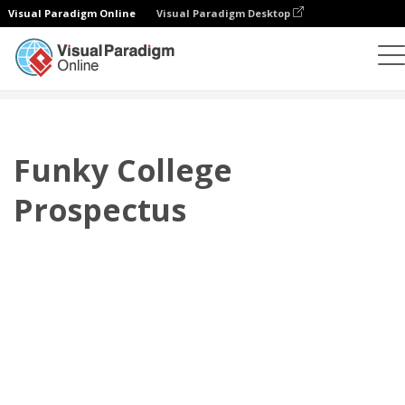
Visual Paradigm Online
Visual Paradigm Desktop
플립북
템플릿
안내서
Funky College Prospectus
Funky College
Prospectus