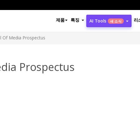
제품
특징
리
AI Tools
새 소식
l Of Media Prospectus
edia Prospectus