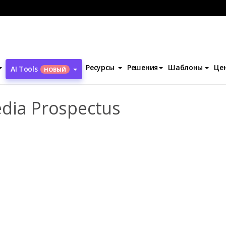
ative School Of Media Prospectus
Ресурсы
Решения
Шаблоны
Це
AI Tools
НОВЫЙ
edia Prospectus