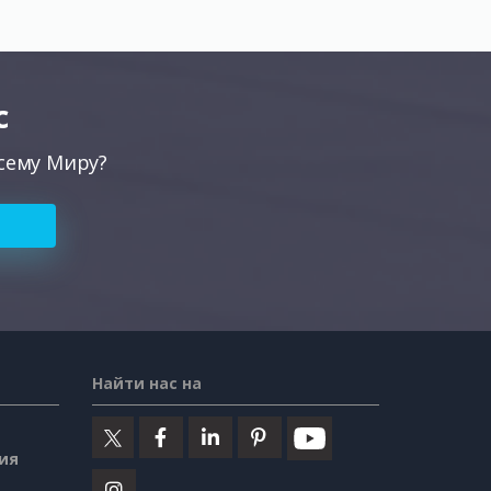
с
сему Миру?
Найти нас на
ия