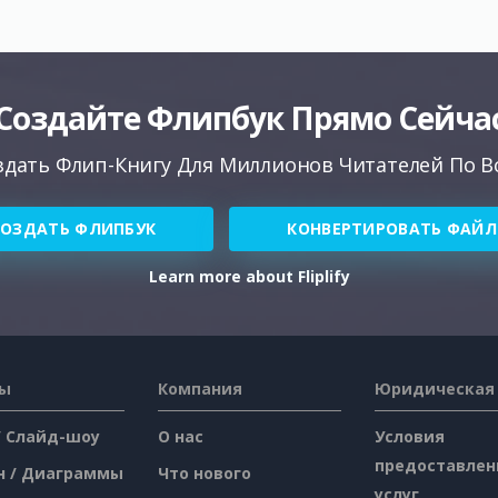
Создайте Флипбук Прямо Сейча
здать Флип-Книгу Для Миллионов Читателей По В
СОЗДАТЬ ФЛИПБУК
КОНВЕРТИРОВАТЬ ФАЙЛ
Learn more about Fliplify
сы
Компания
Юридическая
/ Слайд-шоу
О нас
Условия
предоставлен
н / Диаграммы
Что нового
услуг