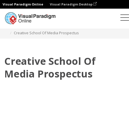
Visual Paradigm Online
Visual Paradigm Desktop
翻頁書本
模板
招股書
Creative School Of Media Prospectus
Creative School Of
Media Prospectus