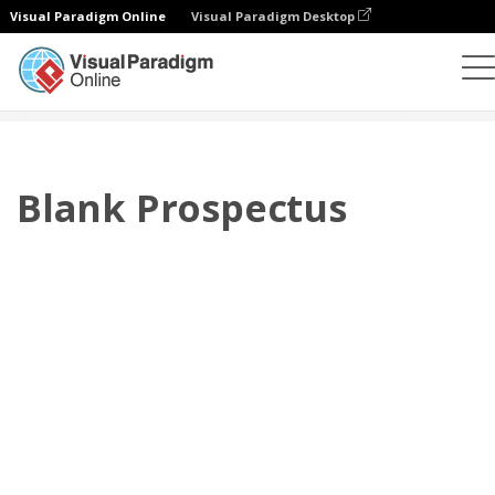
Visual Paradigm Online
Visual Paradigm Desktop
翻頁書本
模板
招股書
Blank Prospectus
Blank Prospectus