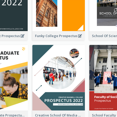
t Prospectus
Funky College Prospectus
Undergraduate Prospectus
Creative School Of Media Prospectus