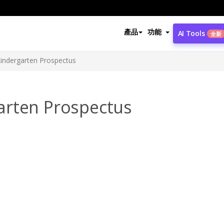
產品
功能
AI Tools
全新
indergarten Prospectus
arten Prospectus