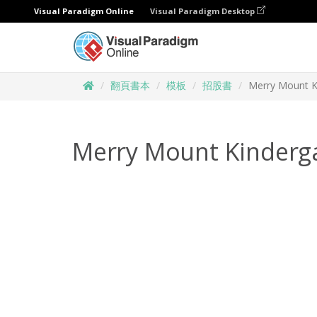
Visual Paradigm Online
Visual Paradigm Desktop
翻頁書本
模板
招股書
Merry Mount K
Merry Mount Kinderg