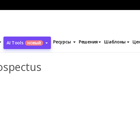
ern University Prospectus
Ресурсы
Решения
Шаблоны
Це
AI Tools
НОВЫЙ
ospectus