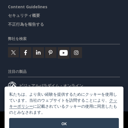
Content Guidelines
セキュリティ概要
不正行為を報告する
弊社を検索
注目の製品
ビジュアルパラダイム・オンライン
私たちは、より良い経験を提供するためにクッキーを使用し
ビジュアルパラダイムデスクトップ
ています。当社のウェブサイトを訪問することにより、
クッ
キーポリシー
に記載されているクッキーの使用に同意したも
のとみなされます。
©2026 by Visual Paradigm. 全ての権利を有する
利用規約
OK
AI Policy