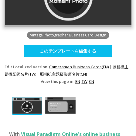
Vintage Photographer Business Card Design
このテンプレートを編集する
Edit Localized Version:
Cameraman Business Cards(EN)
|
照相機主
題攝影師名片(TW)
|
照相机主题摄影师名片(CN)
View this page in:
EN
TW
CN
With
Visual Paradigm Online's online business