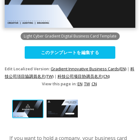
Light Cyber Gradient Digital Business Card Template
このテンプレートを編集する
Edit Localized Version:
Gradient Innovative Business Cards(EN)
|
科
技公司項目協調員名片(TW)
|
科技公司项目协调员名片(CN)
View this page in:
EN
TW
CN
If you want to hold a company, your business card