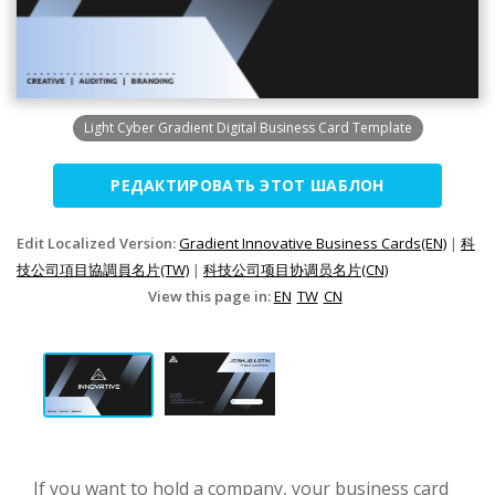
Light Cyber Gradient Digital Business Card Template
РЕДАКТИРОВАТЬ ЭТОТ ШАБЛОН
Edit Localized Version:
Gradient Innovative Business Cards(EN)
|
科
技公司項目協調員名片(TW)
|
科技公司项目协调员名片(CN)
View this page in:
EN
TW
CN
If you want to hold a company, your business card