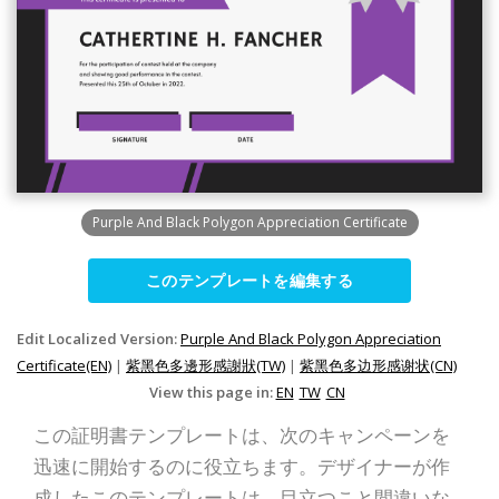
Purple And Black Polygon Appreciation Certificate
このテンプレートを編集する
Edit Localized Version:
Purple And Black Polygon Appreciation
Certificate(EN)
|
紫黑色多邊形感謝狀(TW)
|
紫黑色多边形感谢状(CN)
View this page in:
EN
TW
CN
この証明書テンプレートは、次のキャンペーンを
迅速に開始するのに役立ちます。デザイナーが作
成したこのテンプレートは、目立つこと間違いな