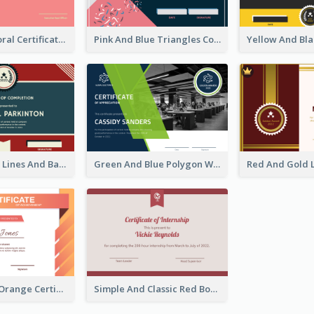
Cute Coral Floral Certificate Design For Appreciation
Pink And Blue Triangles Confetti Celebration Certificate
Red And Blue Lines And Badge Completion Certificate
Green And Blue Polygon With Photo Certificate
Professional Orange Certificate Design Template
Simple And Classic Red Border Certificate Design