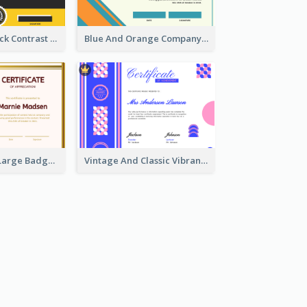
Yellow And Black Contrast Simple Certificate
Blue And Orange Company Triangles With Badge Certificate
Red And Gold Large Badge Certificate
Vintage And Classic Vibrant Certificate Design Ideas