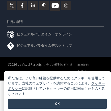
注目の製品
ビジュアルパラダイム・オンライン
ビジュアルパラダイムデスクトップ
©2026 by Visual Paradigm. 全ての権利を有する
利用規約
AI Policy
プライバシーポリシー
Content Guidelines
セキュリティ概要
私たちは、より良い経験を提供するためにクッキーを使用して
います。当社のウェブサイトを訪問することにより、
クッキー
ポリシー
に記載されているクッキーの使用に同意したものとみ
なされます。
OK