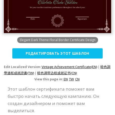
Elegant Dark Theme Floral Border Certificate Design
РЕДАКТИРОВАТЬ ЭТОТ ШАБЛОН
Edit Localized Version:
Vintage Achievement Certificate(EN)
|
暗色調
帶邊框成就證書(TW)
|
暗色调带边框成就证书(CN)
View this page in:
EN
TW
CN
Этот шаблон сертификата поможет вам
быстро начать следующую кампанию. Он
создан дизайнером и поможет вам
выделиться.