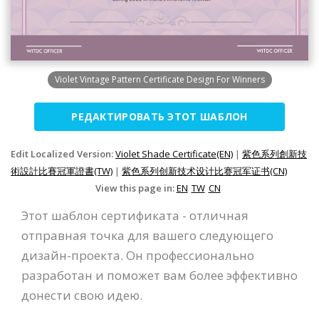
Violet Vintage Pattern Certificate Design For Winners
РЕДАКТИРОВАТЬ ЭТОТ ШАБЛОН
Edit Localized Version:
Violet Shade Certificate(EN)
|
紫色系列創新技
術設計比賽冠軍證書(TW)
|
紫色系列创新技术设计比赛冠军证书(CN)
View this page in:
EN
TW
CN
Этот шаблон сертификата - отличная
отправная точка для вашего следующего
дизайн-проекта. Он профессионально
разработан и поможет вам более эффективно
донести свою идею.