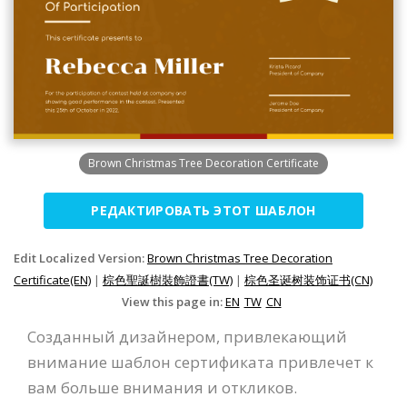
Brown Christmas Tree Decoration Certificate
РЕДАКТИРОВАТЬ ЭТОТ ШАБЛОН
Edit Localized Version:
Brown Christmas Tree Decoration
Certificate(EN)
|
棕色聖誕樹裝飾證書(TW)
|
棕色圣诞树装饰证书(CN)
View this page in:
EN
TW
CN
Созданный дизайнером, привлекающий
внимание шаблон сертификата привлечет к
вам больше внимания и откликов.