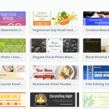
Fashion Week Newsletter Email Header
Vegetarian Day Email Header
Green Tennis Photo Tennis Tournament Email Header
Elegant Floral Photo Blossom Spring Email Header
Cake Baking Courses Email Header
Restaurant Email Header With Photo Of Meal