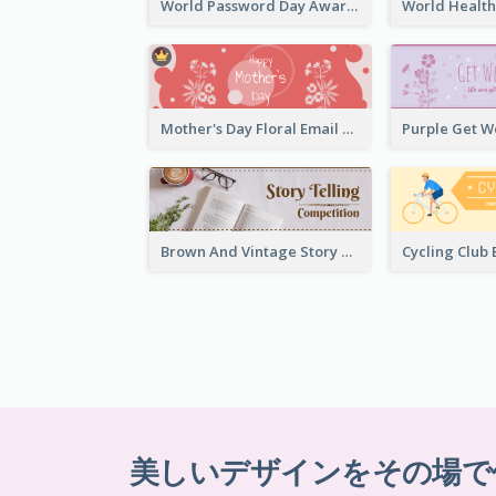
World Password Day Awareness Email Header
Mother's Day Floral Email Header In Red Colour Tone
Brown And Vintage Story Telling Competition Email Header
美しいデザインをその場で