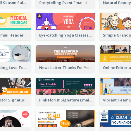
Shopping Mall Season Sale Email Header
Storytelling Event Email Header
Health Care Email Header
Eye-catching Yoga Classes Discount Design
Birthday Sending Love To You Email Header
News Letter Thanks For Your Subscribe Email Header
Creative Director Signature Email Header
Pink Florist Signature Email Header