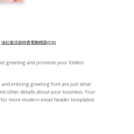
|
淡紅復活節特賣電郵標題(CN)
weet greeting and promote your Kiddos
and enticing greeting font are just what
and other details about your business. Your
ry for more modern email header templates!