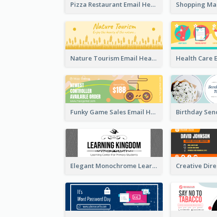
Pizza Restaurant Email Header
Nature Tourism Email Header
Funky Game Sales Email Header Design
Elegant Monochrome Learning Center Email Header