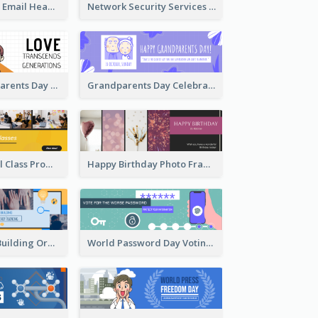
Natural Beauty Email Header
Network Security Services Email Header
Simple Grandparents Day Quote Email Header
Grandparents Day Celebration Email Header
Online Editorial Class Promotion Email Header
Happy Birthday Photo Frames Email Header
Vibrant Team Building Organization Email Header Design
World Password Day Voting Email Header