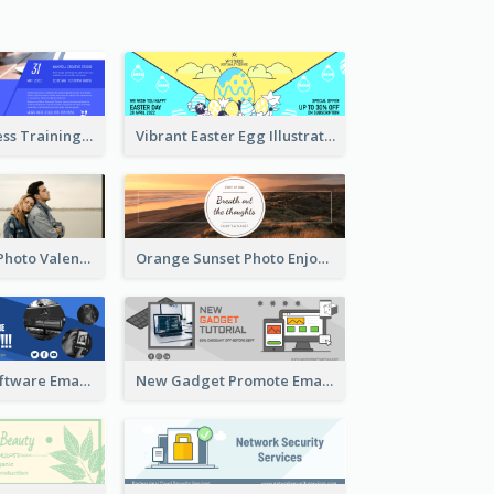
Creative Business Training Email Header
Vibrant Easter Egg Illustration Email Header Design
Black Minimal Photo Valentines Day Email Heade
Orange Sunset Photo Enjoy Sunset Email Header
Film Editing Software Email Header
New Gadget Promote Email Header