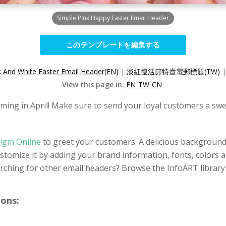
Simple Pink Happy Easter Email Header
このテンプレートを編集する
k And White Easter Email Header(EN)
|
淡紅復活節特賣電郵標題(TW)
View this page in:
EN
TW
CN
coming in April! Make sure to send your loyal customers a s
digm Online
to greet your customers. A delicious background 
stomize it by adding your brand information, fonts, colors 
earching for other email headers? Browse the InfoART libra
ons: