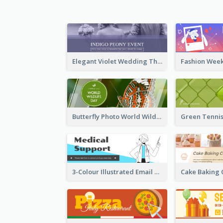
Elegant Violet Wedding Theme Email Header Design
Butterfly Photo World Wildlife Day Email Header
3-Colour Illustrated Email Header About Medical Support Service