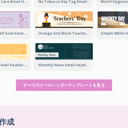
World Health Care Email Header
No Tobacco Day Tag Email Header
Purple Get Well Soon Email Header With Floral Decorations
Orange And Black Teachers' Day Celebration Email Header
Cycling Club Email Headers Created With Graphic Of Riders
Monthly News Email Header With Details
すべてのメールヘッダーテンプレートを見る
作成