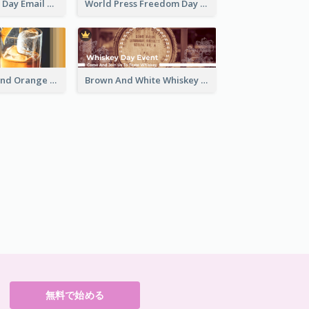
World Hygiene Day Email Header
World Press Freedom Day Email Header
Simple White And Orange Whiskey Day Special Sale Email Header
Brown And White Whiskey Day Event Email Header
無料で始める