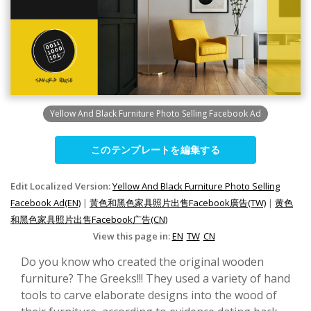
Yellow And Black Furniture Photo Selling Facebook Ad
このテンプレートを編集する
Edit Localized Version:
Yellow And Black Furniture Photo Selling
Facebook Ad(EN)
|
黃色和黑色家具照片出售Facebook廣告(TW)
|
黄色
和黑色家具照片出售Facebook广告(CN)
View this page in:
EN
TW
CN
Do you know who created the original wooden
furniture? The Greeks!!! They used a variety of hand
tools to carve elaborate designs into the wood of