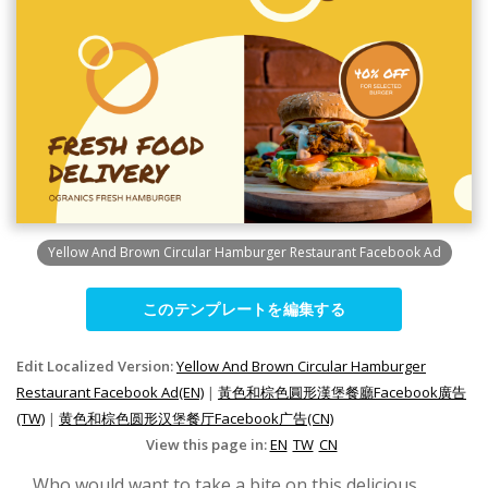
Yellow And Brown Circular Hamburger Restaurant Facebook Ad
このテンプレートを編集する
Edit Localized Version:
Yellow And Brown Circular Hamburger
Restaurant Facebook Ad(EN)
|
黃色和棕色圓形漢堡餐廳Facebook廣告
(TW)
|
黄色和棕色圆形汉堡餐厅Facebook广告(CN)
View this page in:
EN
TW
CN
Who would want to take a bite on this delicious