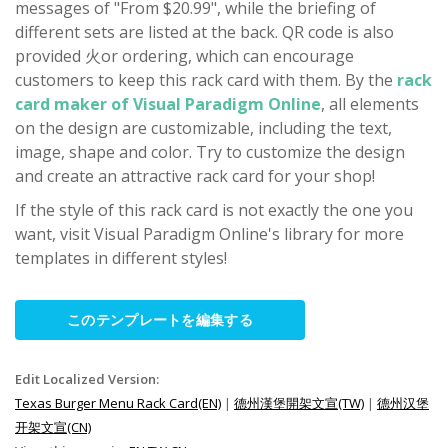
messages of "From $20.99", while the briefing of
different sets are listed at the back. QR code is also
provided 火or ordering, which can encourage
customers to keep this rack card with them. By the
rack
card maker of Visual Paradigm Online
, all elements
on the design are customizable, including the text,
image, shape and color. Try to customize the design
and create an attractive rack card for your shop!
If the style of this rack card is not exactly the one you
want, visit Visual Paradigm Online's library for more
templates in different styles!
このテンプレートを編集する
Edit Localized Version:
Texas Burger Menu Rack Card(EN)
|
德州漢堡開架文宣(TW)
|
德州汉堡
开架文宣(CN)