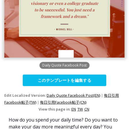
Daily Quote Facebook Post
このテンプレートを編集する
Edit Localized Version:
Daily Quote Facebook Post(EN)
|
每日引用
Facebook帖子(TW)
|
每日引用Facebook帖子(CN)
View this page in:
EN
TW
CN
How do you spend your daily time? Do you want to
make your day more meaningful every day? You