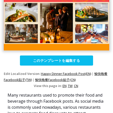
このテンプレートを編集する
Edit Localized Version:
Happy Dinner Facebook Post(EN)
|
愉快晚餐
Facebook貼子(TW)
|
愉快晚餐Facebook贴子(CN)
View this page in:
EN
TW
CN
Many restaurants used to promote their food and
beverage through Facebook posts. As social media
is commonly used nowadays, various restaurants