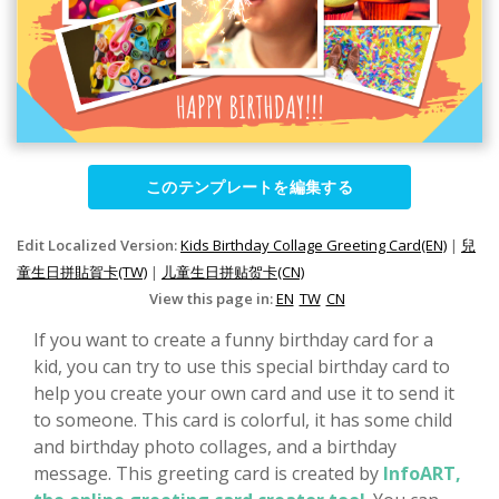
このテンプレートを編集する
Edit Localized Version:
Kids Birthday Collage Greeting Card(EN)
|
兒
童生日拼貼賀卡(TW)
|
儿童生日拼贴贺卡(CN)
View this page in:
EN
TW
CN
If you want to create a funny birthday card for a
kid, you can try to use this special birthday card to
help you create your own card and use it to send it
to someone. This card is colorful, it has some child
and birthday photo collages, and a birthday
message. This greeting card is created by
InfoART,