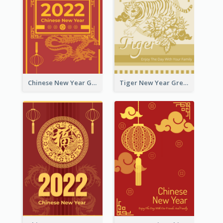
Chinese New Year Greeting Card With Graphic Decorations
Tiger New Year Greeting Card With Decorations