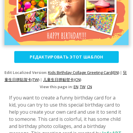
РЕДАКТИРОВАТЬ ЭТОТ ШАБЛОН
Edit Localized Version:
Kids Birthday Collage Greeting Card(EN)
|
兒
童生日拼貼賀卡(TW)
|
儿童生日拼贴贺卡(CN)
View this page in:
EN
TW
CN
If you want to create a funny birthday card for a
kid, you can try to use this special birthday card to
help you create your own card and use it to send it
to someone. This card is colorful, it has some child
and birthday photo collages, and a birthday