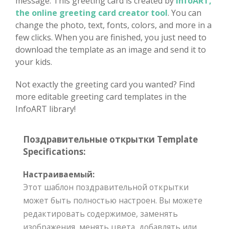
message. This greeting card is created by
InfoART,
the online greeting card creator tool
. You can
change the photo, text, fonts, colors, and more in a
few clicks. When you are finished, you just need to
download the template as an image and send it to
your kids.
Not exactly the greeting card you wanted? Find
more editable greeting card templates in the
InfoART library!
Поздравительные открытки Template
Specifications:
Настраиваемый:
Этот шаблон поздравительной открытки
может быть полностью настроен. Вы можете
редактировать содержимое, заменять
изображения, менять цвета, добавлять или