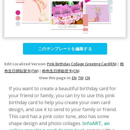
このテンプレートを編集する
Edit Localized Version:
Pink Birthday Collage Greeting Card(EN)
|
粉
色生日拼貼賀卡(TW)
|
粉色生日拼贴贺卡(CN)
View this page in:
EN
TW
CN
If you want to create a beautiful birthday card for
your friend or family, you can try to use this pink
birthday card to help you create your own card
design, and use it to send to your family or friend.
This card has a pink color tone, also has some
shape design and photo collages.
InfoART, an